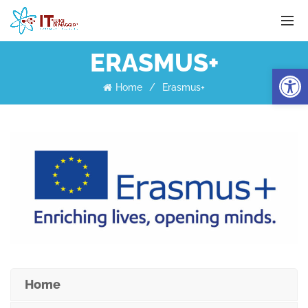
ERASMUS+
Apri la 
Home
Erasmus+
Home