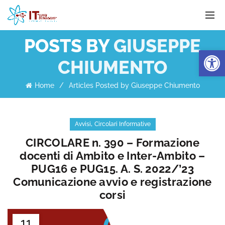
POSTS BY
GIUSEPPE
Apri la 
CHIUMENTO
Home
Articles Posted by Giuseppe Chiumento
,
Avvisi
Circolari Informative
CIRCOLARE n. 390 – Formazione
docenti di Ambito e Inter-Ambito –
PUG16 e PUG15. A. S. 2022/’23
Comunicazione avvio e registrazione
corsi
11