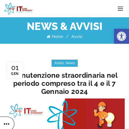
NEWS & AVVISI
Apri la 
Home
Avvisi
,
Avvisi
News
01
Manutenzione straordinaria nel
GEN
periodo compreso tra il 4 e il 7
Gennaio 2024